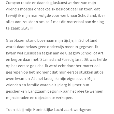
Curaçao reisde en daar de glaskunstwerken van mijn
Over
vriend’s moeder ontdekte. Ik besloot daar en toen, dat
terwijl ik mijn man volgde voor werk naar Schotland, ik er
Terugbetaal- en retourneringsbeleid
alles aan zou doen om zelf met dit materiaal aan de slag
te gaan: GLAS !!!
Winkelmandje
Glasblazen stond bovenaan mijn lijstje, in Schotland
wordt daar helaas geen onderwijs meer in gegeven. Ik
kwam wel cursussen tegen aan de Glasgow School of Art
en begon daar met ‘Stained and Fused glass’. Dit was liefde
op het eerste gezicht. Ik werd echt door het materiaal
gegrepen op het moment dat mijn eerste stukken uit de
oven kwamen. Al snel kreeg ik mijn eigen oven. Mijn
vrienden en familie waren altijd erg blij met hun
geschenken. Langzaam begon ik aan het idee te wennen
mijn sieraden en objecten te verkopen.
Toen ik bij mijn Koninklijke Luchtvaart werkgever