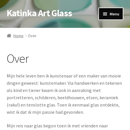
Katinka Art Glass
Ga
Ga
Menu
door
naar
naar
de
Home
navigatie
inhoud
Home
Over
Afrekenen
Over
Algemene voorwaarden
Blog
Mijn hele leven ben ik kunstenaar of een maker van mooie
dingen geweest: kunstemaker. Via handwerken en tekenen
Volgende glas workshop? Doorlopend! Geef je nu op:
als kind en tiener kwam ik ook in aanraking met
portretteren, schilderen, beeldhouwen, etsen, keramiek
Contact
(raku!) en tenslotte glas. Toen ik eenmaal glas ontdekte,
wist ik dat ik mijn passie had gevonden.
Mijn account
Mijn reis naar glas begon toen ik met vrienden naar